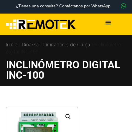
¿Tienes una consulta? Contáctanos por WhatsApp
Inicio
/
Dinaksa
/
Limitadores de Carga
/ Inclinómetro
digital INC-100
INCLINÓMETRO DIGITAL
INC-100