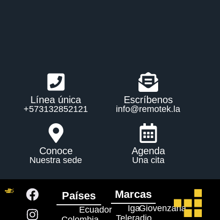
Línea única
Escríbenos
+573132852121
info@remotek.la
Conoce
Agenda
Nuestra sede
Una cita
Marcas
Países
Iga
Giovenzana
Ecuador
Teleradio
Colombia