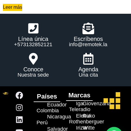
Leer más
Línea única
Escríbenos
+573132852121
info@remotek.la
Conoce
Agenda
Nuestra sede
Una cita
Marcas
Países
Iga
Giovenzana
Ecuador
Teleradio
Colombia
Elebia
Ruko
Nicaragua
Rothenberguer
Perú
Irizar
Witte
Salvador