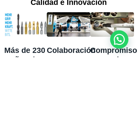
Calidad e Innovación
Más de 230
Colaboración
Compromis
años de
con marcas
con la
experiencia
internacionales
calidad
"Made in
WITTE Tools ha
Además de su
Germany"
evolucionado
propia marca,
hasta convertirse
WITTE Tools
La calidad "Made
en un referente
colabora con
in Germany" es
en herramientas
otras marcas
un pilar
de atornillado,
internacionales,
fundamental de
destacándose
ofreciendo
WITTE Tools,