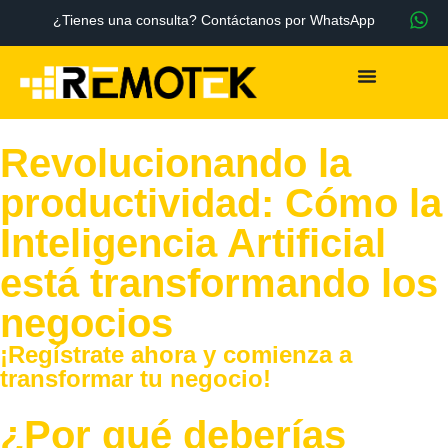
¿Tienes una consulta? Contáctanos por WhatsApp
Revolucionando la
productividad: Cómo la
Inteligencia Artificial
está transformando los
negocios
¡Regístrate ahora y comienza a
transformar tu negocio!
¿Por qué deberías