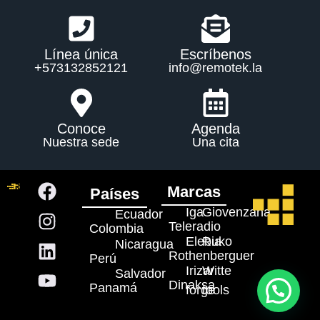
Línea única
Escríbenos
+573132852121
info@remotek.la
Conoce
Agenda
Nuestra sede
Una cita
Marcas
Países
Iga
Giovenzana
Ecuador
Teleradio
Colombia
Elebia
Ruko
Nicaragua
Rothenberguer
Perú
Irizar
Witte
Salvador
Dinaksa
Panamá
forge
tools