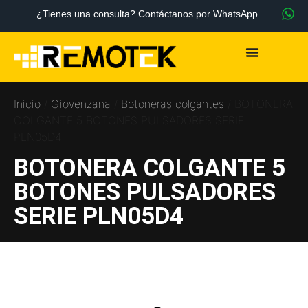
¿Tienes una consulta? Contáctanos por WhatsApp
Inicio
/
Giovenzana
/
Botoneras colgantes
/ BOTONERA
COLGANTE 5 BOTONES PULSADORES SERIE
PLN05D4
BOTONERA COLGANTE 5
BOTONES PULSADORES
SERIE PLN05D4