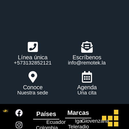
Línea única
Escríbenos
+573132852121
info@remotek.la
Conoce
Agenda
Nuestra sede
Una cita
Marcas
Países
Iga
Giovenzana
Ecuador
Teleradio
Colombia