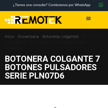
¿Tienes una consulta? Contáctanos por WhatsApp
Inicio
/
Giovenzana
/
Botoneras colgantes
/ BOTONERA
COLGANTE 7 BOTONES PULSADORES SERIE
PLN07D6
BOTONERA COLGANTE 7
BOTONES PULSADORES
SERIE PLN07D6