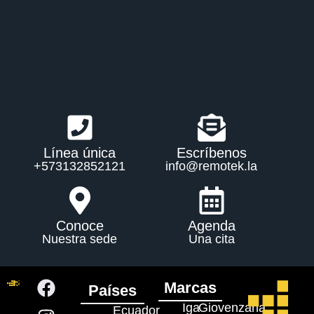
Línea única
Escríbenos
+573132852121
info@remotek.la
Conoce
Agenda
Nuestra sede
Una cita
Marcas
Países
Iga
Giovenzana
Ecuador