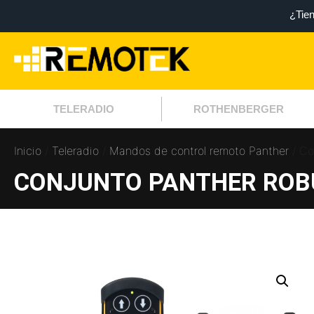
¿Tie
TELERADIO
ROTHENBERGER
Inicio
/
Teleradio
/
Mandos de control remoto Panther
/ Co
CONJUNTO PANTHER ROB