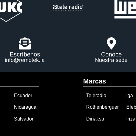
Escríbenos
Conoce
info@remotek.la
Nuestra sede
Marcas
Ecuador
Teleradio
Iga
Nicaragua
Rothenberguer
Eleb
Salvador
Dinaksa
Iriza