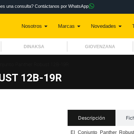
nes una consulta? Contáctanos por WhatsApp
Nosotros
Marcas
Novedades
DINAKSA
GIOVENZANA
njunto Panther Robust 12B-19R
UST 12B-19R
Descripción
Fic
El Conjunto Panther Robus