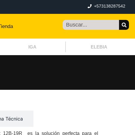
+573138287542
Tienda
IGA
ELEBIA
ha Técnica
t 12B-19R es la solución perfecta para el