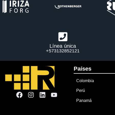
Línea única
+573132852121
Países
Colombia
Perú
Panamá