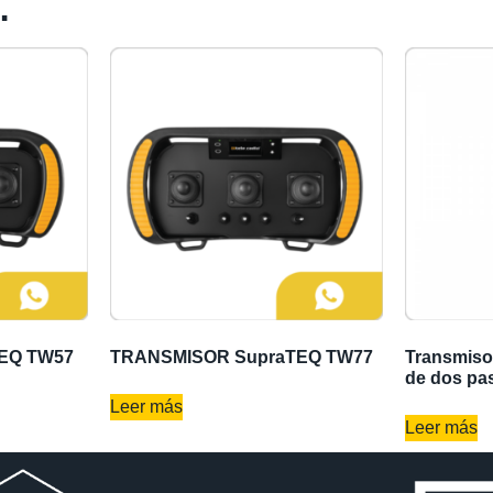
…
EQ TW57
TRANSMISOR SupraTEQ TW77
Transmiso
de dos pa
Leer más
Leer más