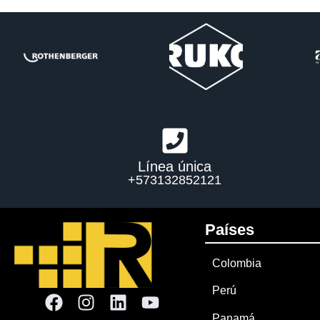
Línea única
+573132852121
Países
Colombia
Perú
Panamá