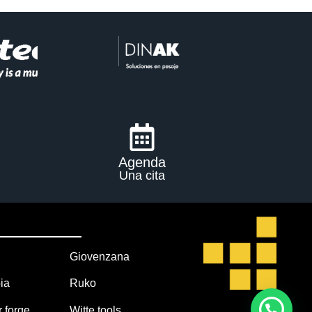
Agenda
Una cita
Giovenzana
ia
Ruko
r forge
Witte tools