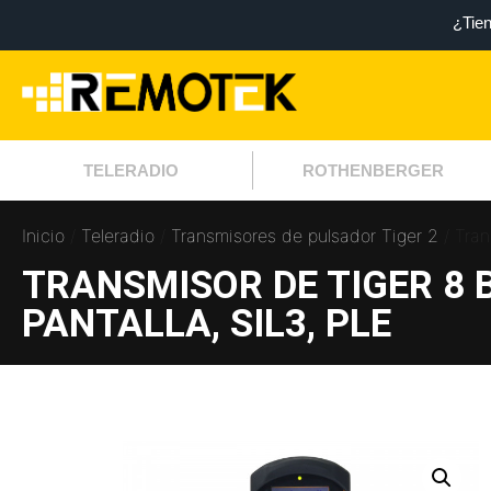
¿Tie
TELERADIO
ROTHENBERGER
Inicio
/
Teleradio
/
Transmisores de pulsador Tiger 2
/ Tran
TRANSMISOR DE TIGER 8 
PANTALLA, SIL3, PLE