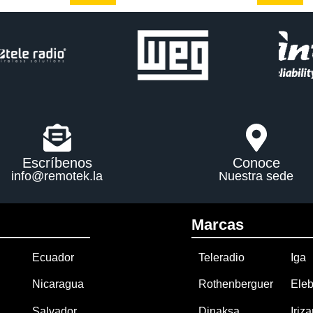
Escríbenos
Conoce
info@remotek.la
Nuestra sede
Marcas
Ecuador
Teleradio
Iga
Nicaragua
Rothenberguer
Eleb
Salvador
Dinaksa
Iriza