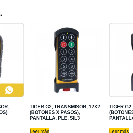
…
SOR,
TIGER G2, TRANSMISOR, 12X2
TIGER G2
OS)
(BOTONES X PASOS),
(BOTONES
PANTALLA, PLE, SIL3
PANTALLA
Leer más
Leer más