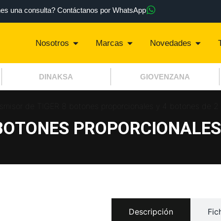
nes una consulta? Contáctanos por WhatsApp
Nosotros
Marcas
Novedades
DINAKSA
GIOVENZANA
smisor de TIGER 8 botones proporcionales y 4 botones de 2 p
BOTONES PROPORCIONALES 
Descripción
Fic