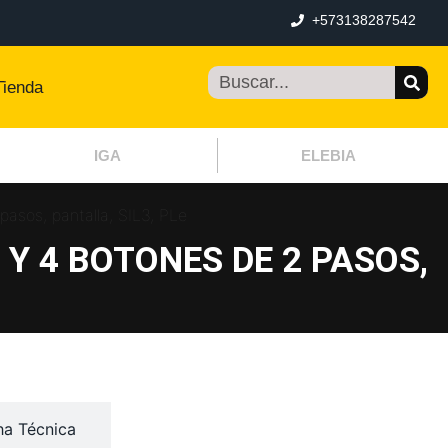
+573138287542
Tienda
IGA
ELEBIA
asos, pantalla, SIL3, PLe
Y 4 BOTONES DE 2 PASOS,
ha Técnica