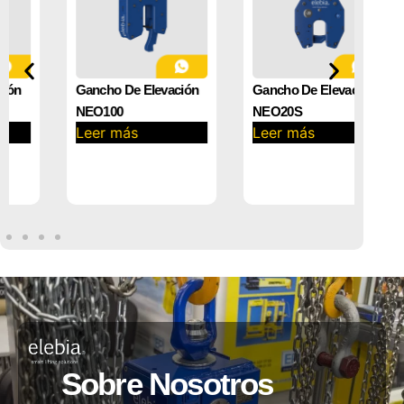
Gancho De Elevación
Gancho De Elevación
Gar
NEO100
NEO20S
Aut
Leer más
Leer más
Le
Sobre Nosotros