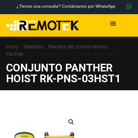
¿Tienes una consulta? Contáctanos por WhatsApp
Inicio
/
Teleradio
/
Mandos de control remoto
Panther
/ Conjunto Panther Hoist RK-PNS-03HST1
CONJUNTO PANTHER
HOIST RK-PNS-03HST1