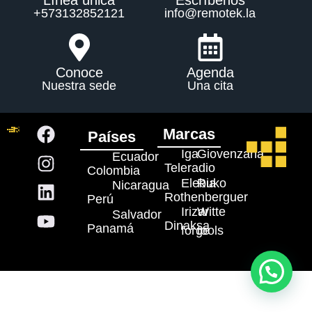
Línea única
Escríbenos
+573132852121
info@remotek.la
Conoce
Agenda
Nuestra sede
Una cita
Marcas
Países
Iga
Giovenzana
Ecuador
Teleradio
Colombia
Elebia
Ruko
Nicaragua
Rothenberguer
Perú
Irizar
Witte
Salvador
Dinaksa
Panamá
forge
tools