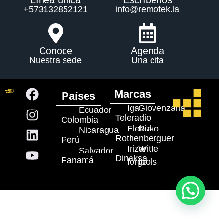
Línea única
Escríbenos
+573132852121
info@remotek.la
Conoce
Agenda
Nuestra sede
Una cita
Marcas
Países
Iga
Giovenzana
Ecuador
Teleradio
Colombia
Elebia
Ruko
Nicaragua
Rothenberguer
Perú
Irizar
Witte
Salvador
Dinaksa
Panamá
forge
tools