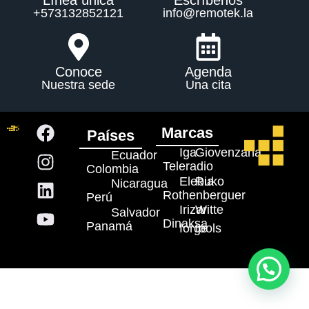
Línea única
Escríbenos
+573132852121
info@remotek.la
Conoce
Agenda
Nuestra sede
Una cita
Marcas
Países
Iga
Giovenzana
Ecuador
Teleradio
Colombia
Elebia
Ruko
Nicaragua
Rothenberguer
Perú
Irizar
Witte
Salvador
Dinaksa
Panamá
forge
tools